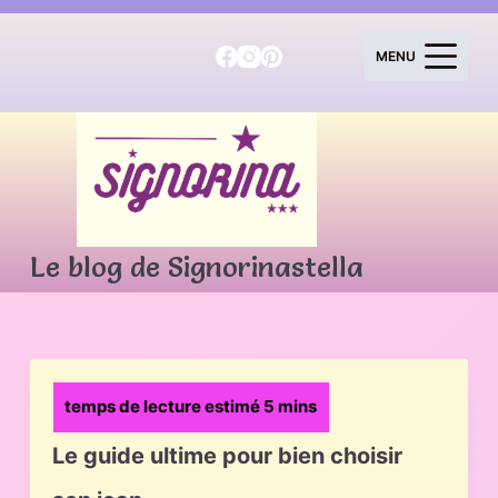
P
a
MENU
s
s
e
r
a
u
c
o
Le blog de Signorinastella
n
t
e
n
u
Le guide ultime pour bien choisir