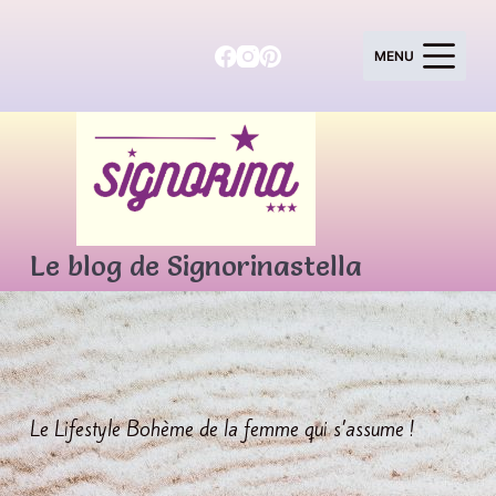
P
a
MENU
s
s
e
r
a
u
c
o
Le blog de Signorinastella
n
t
e
n
u
Le Lifestyle Bohème de la femme qui s’assume !