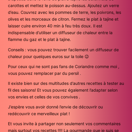
carottes et mettez le poisson au-dessus. Ajoutez un verre
d’eau. Couvrez avec les pommes de terre, les poivrons, les
olives et les morceaux de citron. Fermez le plat à tajine et
laisser cuire environ 40 min à feu très doux. Il est
indispensable d’utiliser un diffuseur de chaleur entre la
flamme du gaz et le plat à tajine.
Conseils : vous pouvez trouver facilement un diffuseur de
chaleur pour quelques euros sur la toile 😉
Pour ceux qui ne sont pas fans de Coriandre comme moi ,
vous pouvez remplacer par du persil .
Il existe bien sur des multitudes d’autres recettes à tester au
fil des saisons! Et vous pouvez également l’adapter selon
vos envies et celles de vos convives .
J’espère vous avoir donné l’envie de découvrir ou
redécouvrir ce merveilleux plat !
Et vous invite à partager non seulement vos commentaires
mais surtout vos recettes !!!! La gourmande que je suis se