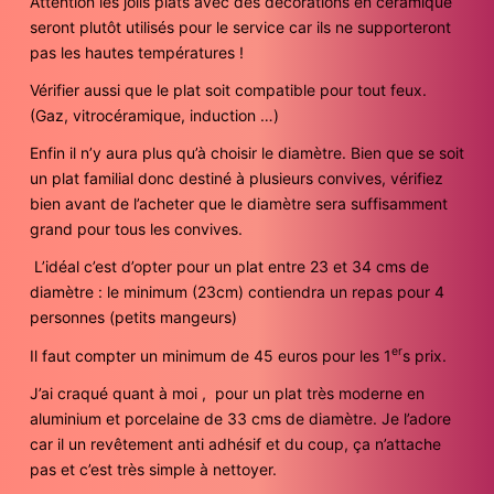
Attention les jolis plats avec des décorations en céramique
seront plutôt utilisés pour le service car ils ne supporteront
pas les hautes températures !
Vérifier aussi que le plat soit compatible pour tout feux.
(Gaz, vitrocéramique, induction …)
Enfin il n’y aura plus qu’à choisir le diamètre. Bien que se soit
un plat familial donc destiné à plusieurs convives, vérifiez
bien avant de l’acheter que le diamètre sera suffisamment
grand pour tous les convives.
L’idéal c’est d’opter pour un plat entre 23 et 34 cms de
diamètre : le minimum (23cm) contiendra un repas pour 4
personnes (petits mangeurs)
er
Il faut compter un minimum de 45 euros pour les 1
s prix.
J’ai craqué quant à moi , pour un plat très moderne en
aluminium et porcelaine de 33 cms de diamètre. Je l’adore
car il un revêtement anti adhésif et du coup, ça n’attache
pas et c’est très simple à nettoyer.