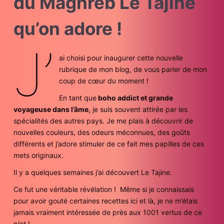
du Maghreb Le Tajine
qu’on adore !
J’
ai choisi pour inaugurer cette nouvelle
rubrique de mon blog, de vous parler de mon
coup de cœur du moment !
En tant que
boho addict et grande
voyageuse dans l’âme,
je suis souvent attirée par les
spécialités des autres pays. Je me plais à découvrir de
nouvelles couleurs, des odeurs méconnues, des goûts
différents et j’adore stimuler de ce fait mes papilles de ces
mets originaux.
Il y a quelques semaines j’ai découvert Le Tajine.
Ce fut une véritable révélation ! Même si je connaissais
pour avoir gouté certaines recettes ici et là, je ne m’étais
jamais vraiment intéressée de près aux 1001 vertus de ce
plat !