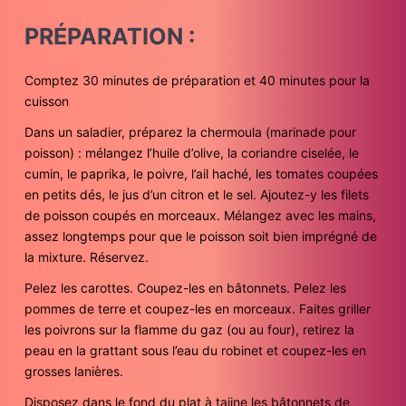
PRÉPARATION :
Comptez 30 minutes de préparation et 40 minutes pour la
cuisson
Dans un saladier, préparez la chermoula (marinade pour
poisson) : mélangez l’huile d’olive, la coriandre ciselée, le
cumin, le paprika, le poivre, l’ail haché, les tomates coupées
en petits dés, le jus d’un citron et le sel. Ajoutez-y les filets
de poisson coupés en morceaux. Mélangez avec les mains,
assez longtemps pour que le poisson soit bien imprégné de
la mixture. Réservez.
Pelez les carottes. Coupez-les en bâtonnets. Pelez les
pommes de terre et coupez-les en morceaux. Faites griller
les poivrons sur la flamme du gaz (ou au four), retirez la
peau en la grattant sous l’eau du robinet et coupez-les en
grosses lanières.
Disposez dans le fond du plat à tajine les bâtonnets de