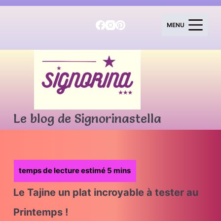
P
a
MENU
s
s
e
r
a
u
c
o
Le blog de Signorinastella
n
t
e
n
u
Le Tajine un plat incroyable à tester au
Printemps !