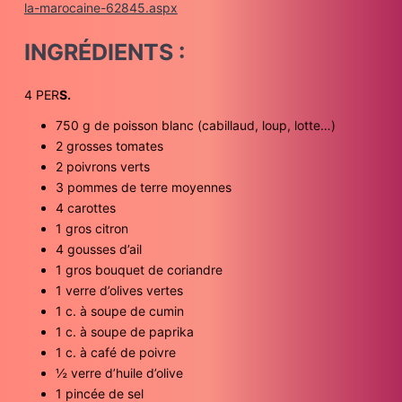
la-marocaine-62845.aspx
INGRÉDIENTS :
4 PER
S.
750 g de poisson blanc (cabillaud, loup, lotte…)
2 grosses tomates
2 poivrons verts
3 pommes de terre moyennes
4 carottes
1 gros citron
4 gousses d’ail
1 gros bouquet de coriandre
1 verre d’olives vertes
1 c. à soupe de cumin
1 c. à soupe de paprika
1 c. à café de poivre
½ verre d’huile d’olive
1 pincée de sel